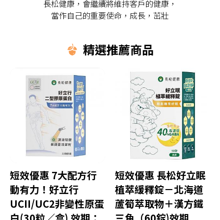
長松健康，會繼續將維持客戶的健康，
當作自己的重要使命，成長，茁壯
精選推薦商品
短效優惠 7大配方行
短效優惠 長松好立眠
動有力！好立行
植萃緩釋錠－北海道
UCII/UC2非變性原蛋
蘆筍萃取物＋漢方鐵
白(30粒／盒) 效期：
三角（60錠)效期