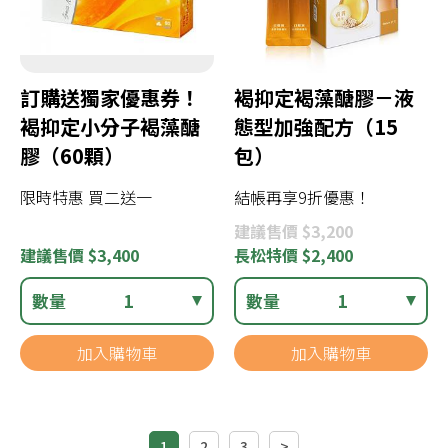
訂購送獨家優惠券！
褐抑定褐藻醣膠－液
褐抑定小分子褐藻醣
態型加強配方（15
膠（60顆）
包）
限時特惠 買二送一
結帳再享9折優惠！
建議
售價 $3,200
建議
售價 $3,400
長松
特價 $2,400
數量
1
數量
1
加入購物車
加入購物車
1
2
3
>