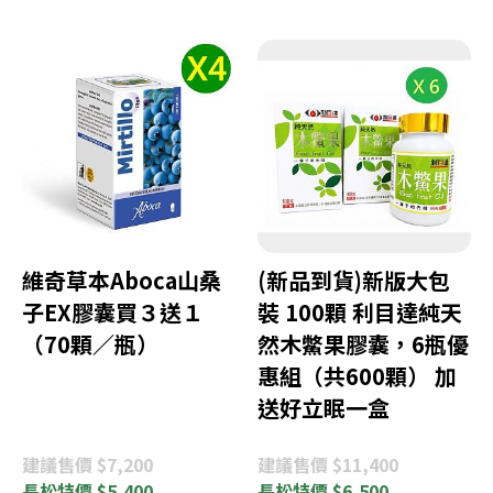
維奇草本Aboca山桑
(新品到貨)新版大包
子EX膠囊買３送１
裝 100顆 利目達純天
（70顆／瓶）
然木鱉果膠囊，6瓶優
惠組（共600顆） 加
送好立眠一盒
建議
售價 $7,200
建議
售價 $11,400
長松
特價 $5,400
長松
特價 $6,500