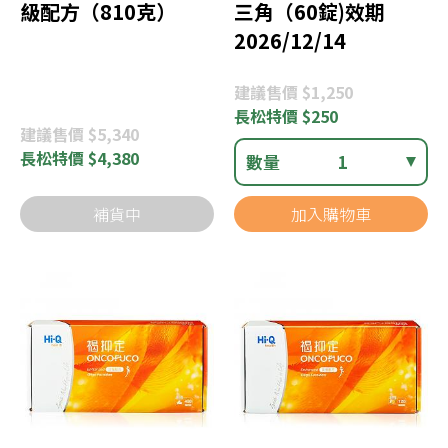
級配方（810克）
三角（60錠)效期
2026/12/14
建議
售價 $1,250
長松
特價 $250
建議
售價 $5,340
長松
特價 $4,380
數量
1
補貨中
加入購物車