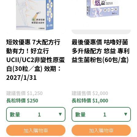
短效優惠 7大配方行
最後優惠價 咕嚕好菌
動有力！好立行
多升級配方 悠益 專利
UCII/UC2非變性原蛋
益生菌粉包(60包/盒)
白(30粒／盒) 效期：
2027/1/31
建議
售價 $1,250
建議
售價 $2,000
長松
特價 $250
長松
特價 $1,000
數量
1
數量
1
加入購物車
加入購物車