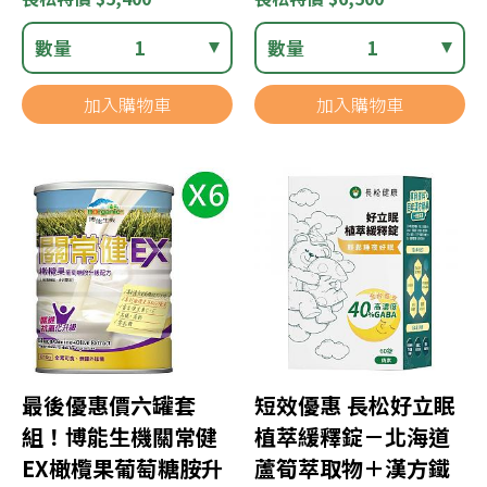
數量
1
數量
1
加入購物車
加入購物車
最後優惠價六罐套
短效優惠 長松好立眠
組！博能生機關常健
植萃緩釋錠－北海道
EX橄欖果葡萄糖胺升
蘆筍萃取物＋漢方鐵