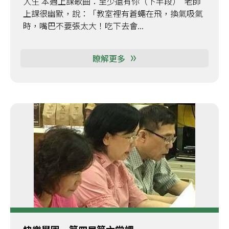
人生 本週上課歌曲：至少還有你（下半段） 老師
上課很幽默，說：「教室裡有蒼蠅在飛，換氣吸氣
時，嘴巴不要張太大！吃下去會...
瞭解更多