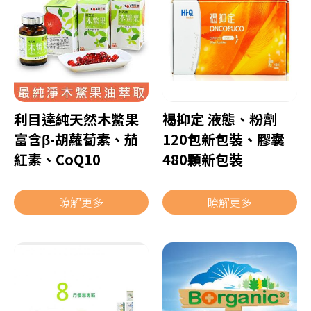
利目達純天然木鱉果
褐抑定 液態、粉劑
富含β-胡蘿蔔素、茄
120包新包裝、膠囊
紅素、CoQ10
480顆新包裝
瞭解更多
瞭解更多