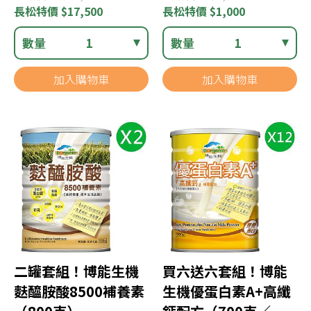
長松
特價 $17,500
長松
特價 $1,000
數量
1
數量
1
加入購物車
加入購物車
二罐套組！博能生機
買六送六套組！博能
麩醯胺酸8500補養素
生機優蛋白素A+高纖