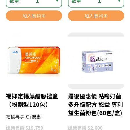
數量
1
數量
1
加入購物車
加入購物車
褐抑定褐藻醣膠禮盒
最後優惠價 咕嚕好菌
（粉劑型120包）
多升級配方 悠益 專利
益生菌粉包(60包/盒)
結帳再享9折優惠！
建議
售價 $19,750
建議
售價 $2,000