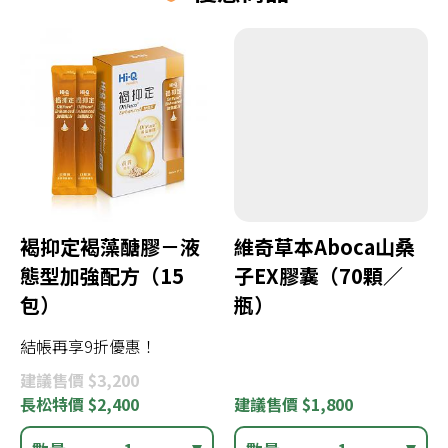
褐抑定褐藻醣膠－液
維奇草本Aboca山桑
態型加強配方（15
子EX膠囊（70顆／
包）
瓶）
結帳再享9折優惠！
建議
售價 $3,200
長松
特價 $2,400
建議
售價 $1,800