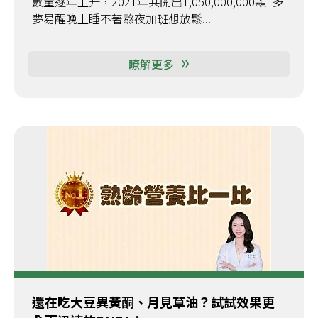
數量逐年上升，2021年共開出1,050,000,000顆 多
夢易醒晚上睡不著熬夜加班想放鬆...
瞭解更多
還在吃大豆異黃酮、月見草油？試試效果更