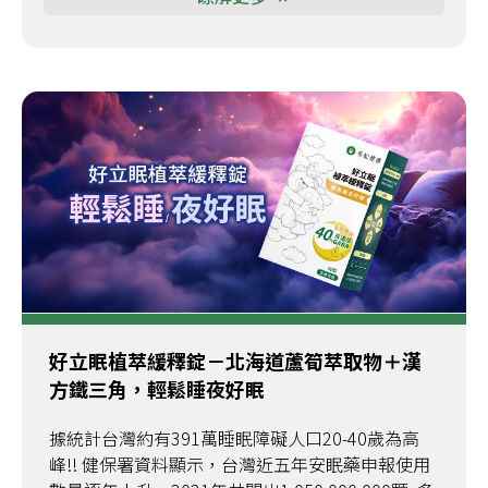
好立眠植萃緩釋錠－北海道蘆筍萃取物＋漢
方鐵三角，輕鬆睡夜好眠
據統計台灣約有391萬睡眠障礙人口20-40歲為高
峰!! 健保署資料顯示，台灣近五年安眠藥申報使用